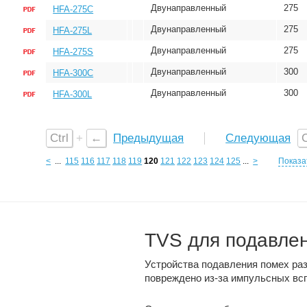
Двунаправленный
275
HFA-275C
Двунаправленный
275
HFA-275L
Двунаправленный
275
HFA-275S
Двунаправленный
300
HFA-300C
Двунаправленный
300
HFA-300L
Ctrl
+
←
Предыдущая
Следующая
C
<
...
115
116
117
118
119
120
121
122
123
124
125
...
>
Показа
TVS для подавле
Устройства подавления помех ра
повреждено из-за импульсных вс