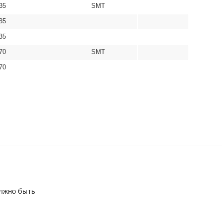
35
SMT
35
35
70
SMT
70
олжно быть