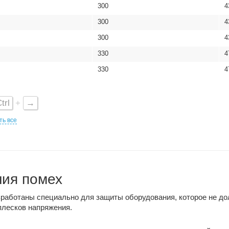
300
4
300
4
300
4
330
4
330
4
trl
+
→
ть все
ния помех
зработаны специально для защиты оборудования, которое не д
плесков напряжения.