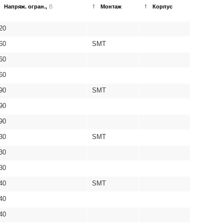
↑
↑
Напряж. огран.,
В
Монтаж
Корпус
20
60
SMT
60
60
90
SMT
90
90
30
SMT
30
30
40
SMT
40
40