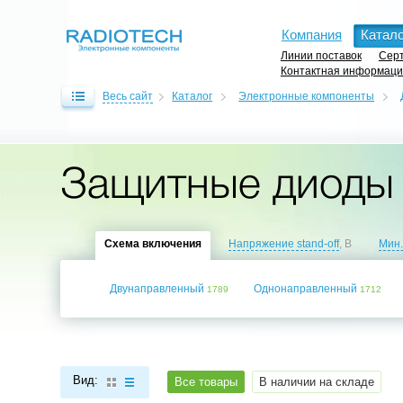
Компания
Катало
Линии поставок
Серт
Контактная информац
Весь сайт
Каталог
Электронные компоненты
Защитные диоды 
Схема включения
Напряжение stand-off
, В
Мин.
Двунаправленный
Однонаправленный
1789
1712
Вид:
Все товары
В наличии на складе