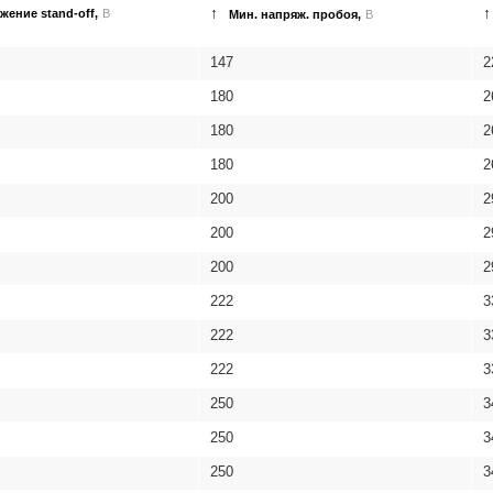
↑
↑
жение stand-off,
В
Мин. напряж. пробоя,
В
147
2
180
2
180
2
180
2
200
2
200
2
200
2
222
3
222
3
222
3
250
3
250
3
250
3