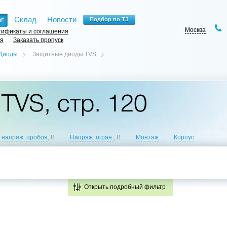
г
Склад
Новости
Москва
ификаты и соглашения
ия
Заказать пропуск
Диоды
Защитные диоды TVS
TVS, стр. 120
 напряж. пробоя
, В
Напряж. огран.
, В
Монтаж
Корпус
Открыть подробный фильтр