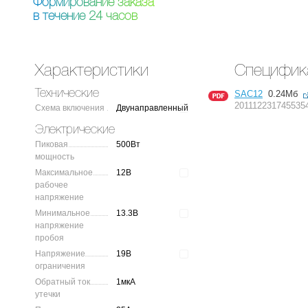
Ф
о
р
м
и
р
о
в
а
н
и
е
з
а
к
а
з
а
в
т
е
ч
е
н
и
е
2
4
ч
а
с
о
в
Характеристики
Специфик
Технические
SAC12
0.24Мб
2011122317455354
Схема включения
Двунаправленный
Электрические
Пиковая
500Вт
мощность
Максимальное
12В
рабочее
напряжение
Минимальное
13.3В
напряжение
пробоя
Напряжение
19В
ограничения
Обратный ток
1мкА
утечки