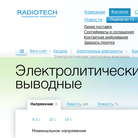
Компания
Каталог
С
Новости
Линии поставок
Сертификаты и соглашения
Контактная информация
Заказать пропуск
Весь сайт
Каталог
Электронные компоненты
Ко
Электролитические танталовые выводные
Электролитически
выводные
Напряжение
, В
Емкость
, мФ
Точность
, %
6.3
10
16
2
1
5
Номинальное напряжение