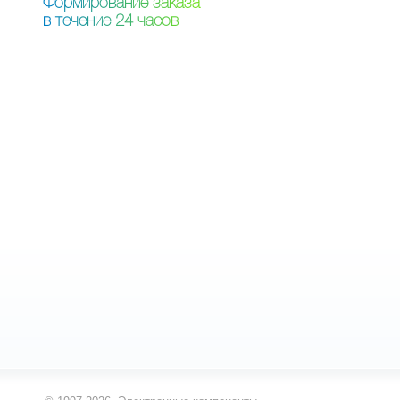
Ф
о
р
м
и
р
о
в
а
н
и
е
з
а
к
а
з
а
в
т
е
ч
е
н
и
е
2
4
ч
а
с
о
в