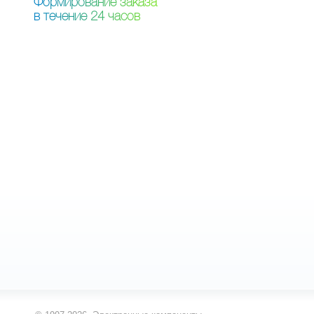
Ф
о
р
м
и
р
о
в
а
н
и
е
з
а
к
а
з
а
в
т
е
ч
е
н
и
е
2
4
ч
а
с
о
в