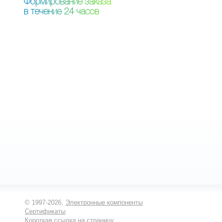
Ф
о
р
м
и
р
о
в
а
н
и
е
з
а
к
а
з
а
в
т
е
ч
е
н
и
е
2
4
ч
а
с
о
в
© 1997-2026,
Электронные компоненты
Сертификаты
Короткая ссылка на страницу