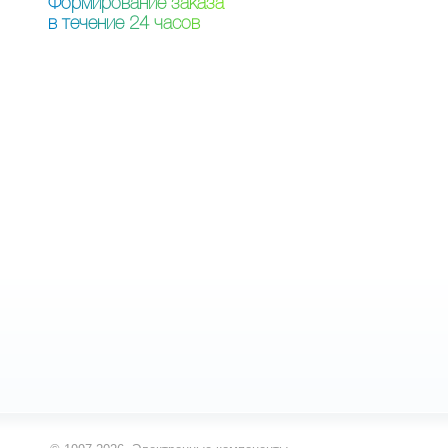
Ф
о
р
м
и
р
о
в
а
н
и
е
з
а
к
а
з
а
в
т
е
ч
е
н
и
е
2
4
ч
а
с
о
в