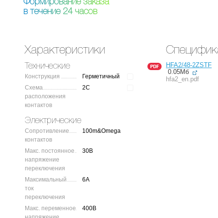
Ф
о
р
м
и
р
о
в
а
н
и
е
з
а
к
а
з
а
в
т
е
ч
е
н
и
е
2
4
ч
а
с
о
в
Характеристики
Специфик
HFA2/48-2ZSTF
Технические
0.05Мб
Конструкция
Герметичный
hfa2_en.pdf
Схема
2C
расположения
контактов
Электрические
Сопротивление
100m&Omega
контактов
Макс. постоянное
30В
напряжение
переключения
Максимальный
6A
ток
переключения
Макс. переменное
400В
напряжение