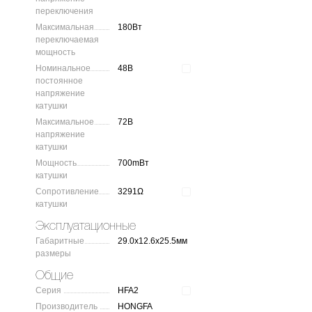
переключения
Максимальная
180Вт
переключаемая
мощность
Номинальное
48В
постоянное
напряжение
катушки
Максимальное
72В
напряжение
катушки
Мощность
700mВт
катушки
Сопротивление
3291Ω
катушки
Эксплуатационные
Габаритные
29.0x12.6x25.5мм
размеры
Общие
Серия
HFA2
Производитель
HONGFA