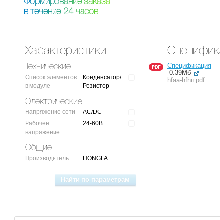
Ф
о
р
м
и
р
о
в
а
н
и
е
з
а
к
а
з
а
в
т
е
ч
е
н
и
е
2
4
ч
а
с
о
в
Характеристики
Специфик
Спецификация
Технические
0.39Мб
Список элементов
Конденсатор/
hfaa-hfhu.pdf
в модуле
Резистор
Электрические
Напряжение сети
AC/DC
Рабочее
24-60В
напряжение
Общие
Производитель
HONGFA