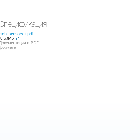
Спецификация
high_sensors_i.pdf
0.53Мб
Документация в PDF
формате