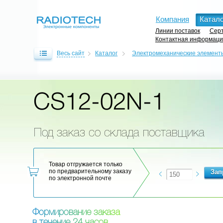
Компания
Катало
Линии поставок
Серт
Контактная информац
Весь сайт
Каталог
Электромеханические элемент
CS12-02N-1
Под заказ со склада поставщика
Товар отгружается только
по предварительному заказу
по электронной почте
Ф
о
р
м
и
р
о
в
а
н
и
е
з
а
к
а
з
а
в
т
е
ч
е
н
и
е
2
4
ч
а
с
о
в