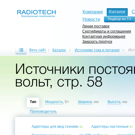
Компания
Каталог
С
Новости
Линии поставок
Сертификаты и соглашения
Контактная информация
Заказать пропуск
Весь сайт
Каталог
Источники тока и питания
Ист
Источники постоя
вольт, стр. 58
Тип
Мощность
, Вт
Ширина
, мм
Высота
, мм
Производитель
Адаптеры для мед.техники
Адаптеры настенные
31
67