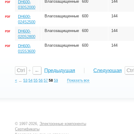
Влагозащищенные
600
144
DH600-
030S2000
Влагозащищенные
600
144
DH600-
024S2500
Влагозащищенные
600
144
DH600-
020S2800
Влагозащищенные
600
144
DH600-
015S3600
Ctrl
+
←
Предыдущая
Следующая
Ctr
<
...
53
54
55
56
57
58
59
Показать все
© 1997-2026,
Электронные компоненты
Сертификаты