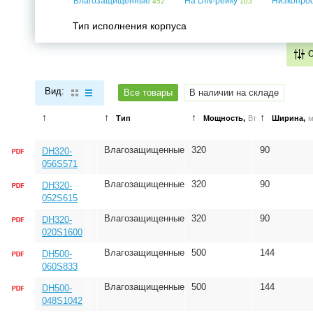
Влагозащищенные
На DIN-рейку
Низкопр
452
103
Тип исполнения корпуса
Вид:
Все товары
В наличии на складе
↑
↑
↑
↑
Тип
Мощность,
Вт
Ширина,
Влагозащищенные
320
90
DH320-
056S571
Влагозащищенные
320
90
DH320-
052S615
Влагозащищенные
320
90
DH320-
020S1600
Влагозащищенные
500
144
DH500-
060S833
Влагозащищенные
500
144
DH500-
048S1042