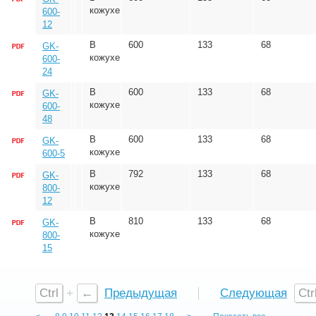
кожухе
600-
12
В
600
133
68
GK-
кожухе
600-
24
В
600
133
68
GK-
кожухе
600-
48
В
600
133
68
GK-
кожухе
600-5
В
792
133
68
GK-
кожухе
800-
12
В
810
133
68
GK-
кожухе
800-
15
Ctrl
+
←
Предыдущая
Следующая
Ctr