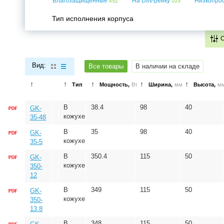
Влагозащищенные
На DIN-рейку
Низкопр
452
103
Тип исполнения корпуса
Вид:
Все товары
В наличии на складе
↑
↑
↑
↑
↑
Тип
Мощность,
Вт
Ширина,
мм
Высота,
м
В
38.4
98
40
GK-
кожухе
35-48
В
35
98
40
GK-
кожухе
35-5
В
350.4
115
50
GK-
кожухе
350-
12
В
349
115
50
GK-
кожухе
350-
13.8
В
348
115
50