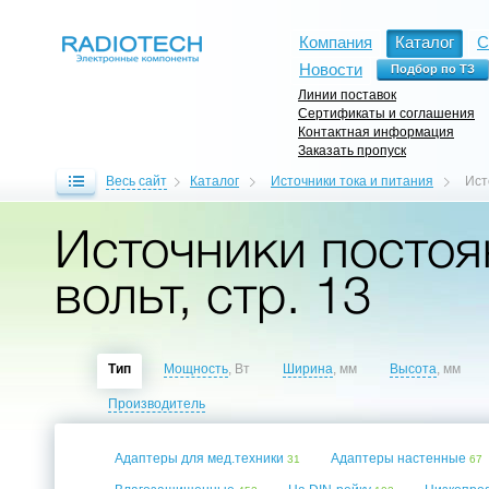
Компания
Каталог
С
Новости
Линии поставок
Сертификаты и соглашения
Контактная информация
Заказать пропуск
Весь сайт
Каталог
Источники тока и питания
Ист
Источники постоя
вольт, стр. 13
Тип
Мощность
, Вт
Ширина
, мм
Высота
, мм
Производитель
Адаптеры для мед.техники
Адаптеры настенные
31
67