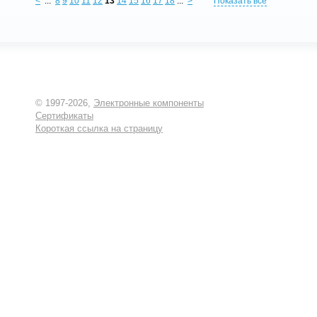
<
...
8
9
10
11
12
13
14
15
16
17
18
...
>
Показать все
© 1997-2026,
Электронные компоненты
Сертификаты
Короткая ссылка на страницу