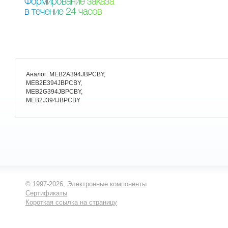
Ф
о
р
м
и
р
о
в
а
н
и
е
з
а
к
а
з
а
в
т
е
ч
е
н
и
е
2
4
ч
а
с
о
в
Аналог: MEB2A394JBPCBY,
MEB2E394JBPCBY,
MEB2G394JBPCBY,
MEB2J394JBPCBY
© 1997-2026,
Электронные компоненты
Сертификаты
Короткая ссылка на страницу