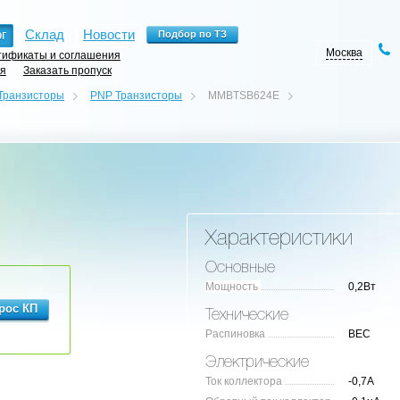
г
Склад
Новости
Москва
ификаты и соглашения
ия
Заказать пропуск
Транзисторы
PNP Транзисторы
MMBTSB624E
Характеристики
Основные
Мощность
0,2Вт
Технические
Распиновка
BEC
Электрические
Ток коллектора
-0,7А