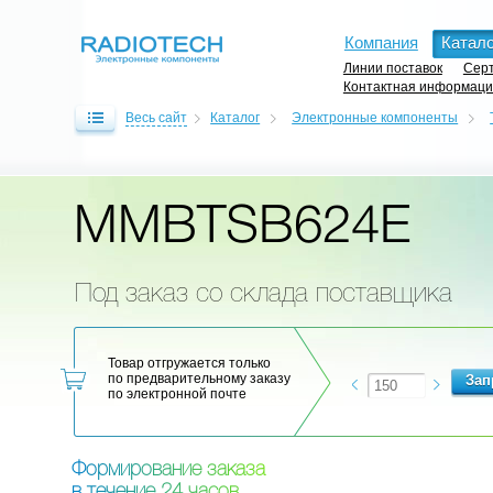
Компания
Катало
Линии поставок
Серт
Контактная информац
Весь сайт
Каталог
Электронные компоненты
MMBTSB624E
Под заказ со склада поставщика
Товар отгружается только
по предварительному заказу
по электронной почте
Ф
о
р
м
и
р
о
в
а
н
и
е
з
а
к
а
з
а
в
т
е
ч
е
н
и
е
2
4
ч
а
с
о
в