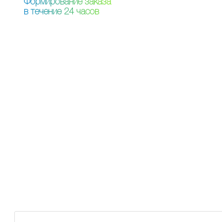
Ф
о
р
м
и
р
о
в
а
н
и
е
з
а
к
а
з
а
в
т
е
ч
е
н
и
е
2
4
ч
а
с
о
в