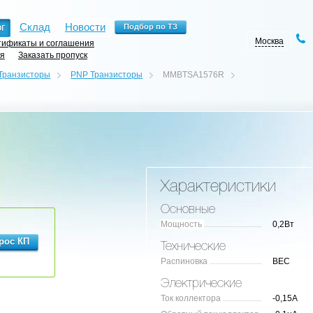
г
Склад
Новости
Москва
ификаты и соглашения
ия
Заказать пропуск
Транзисторы
PNP Транзисторы
MMBTSA1576R
Характеристики
Основные
Мощность
0,2Вт
Технические
Распиновка
BEC
Электрические
Ток коллектора
-0,15А