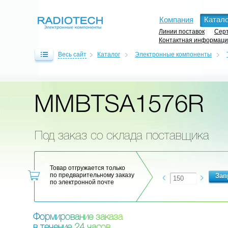
Компания
Катало
Линии поставок
Серт
Контактная информац
Весь сайт
Каталог
Электронные компоненты
MMBTSA1576R
Под заказ со склада поставщика
Товар отгружается только
по предварительному заказу
по электронной почте
Ф
о
р
м
и
р
о
в
а
н
и
е
з
а
к
а
з
а
в
т
е
ч
е
н
и
е
2
4
ч
а
с
о
в