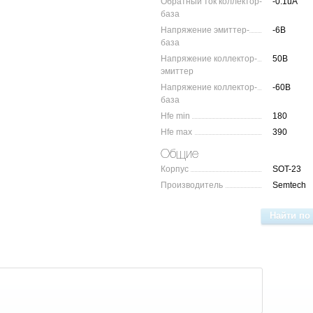
Обратный ток коллектор-
-0.1uA
база
Напряжение эмиттер-
-6В
база
Напряжение коллектор-
50В
эмиттер
Напряжение коллектор-
-60В
база
Hfe min
180
Hfe max
390
Общие
Корпус
SOT-23
Производитель
Semtech