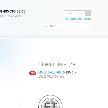
8 495 795 08 05
Ваш заказ
0
Пн-Пт 9:00-18:00
Регистрация
Вход
Спецификация
MMBTSA1576R
0.19Мб
1021146297577.pdf