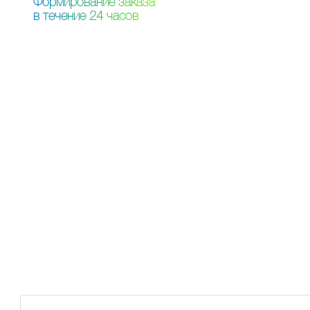
Ф
о
р
м
и
р
о
в
а
н
и
е
з
а
к
а
з
а
в
т
е
ч
е
н
и
е
2
4
ч
а
с
о
в