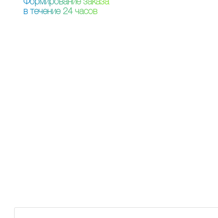
Ф
о
р
м
и
р
о
в
а
н
и
е
з
а
к
а
з
а
в
т
е
ч
е
н
и
е
2
4
ч
а
с
о
в