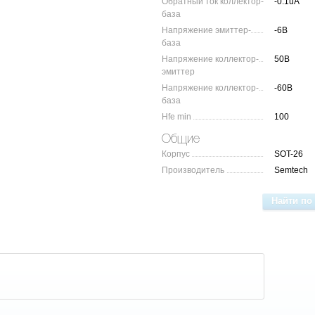
Обратный ток коллектор-
-0.1uA
база
Напряжение эмиттер-
-6В
база
Напряжение коллектор-
50В
эмиттер
Напряжение коллектор-
-60В
база
Hfe min
100
Общие
Корпус
SOT-26
Производитель
Semtech