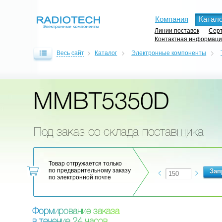
Компания
Катало
Линии поставок
Серт
Контактная информац
Весь сайт
Каталог
Электронные компоненты
MMBT5350D
Под заказ со склада поставщика
Товар отгружается только
по предварительному заказу
по электронной почте
Ф
о
р
м
и
р
о
в
а
н
и
е
з
а
к
а
з
а
в
т
е
ч
е
н
и
е
2
4
ч
а
с
о
в