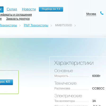
г
Склад
Новости
Москва
ификаты и соглашения
ия
Заказать пропуск
Транзисторы
PNP Транзисторы
MMBT5350D
Характеристики
Основные
Мощность
600Вт
Технические
Распиновка
CCBECC
Электрические
Ток коллектора
3А