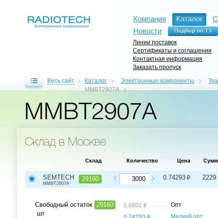
Компания
Каталог
С
Новости
Линии поставок
Сертификаты и соглашения
Контактная информация
Заказать пропуск
Весь сайт
Каталог
Электронные компоненты
Тр
MMBT2907A
MMBT2907A
Склад в Москве
Склад
Количество
Цена
Сумм
⃏
SEMTECH
0.74293
2229
29160
MMBT2907A
Свободный остаток
29160
⃏
Опт
0,6802
шт
⃏
Мелкий опт,
0,74293