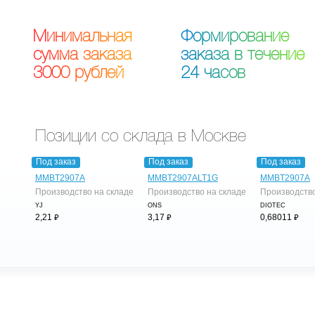
М
и
н
и
м
а
л
ь
н
а
я
Ф
о
р
м
и
р
о
в
а
н
и
е
с
у
м
м
а
з
а
к
а
з
а
з
а
к
а
з
а
в
т
е
ч
е
н
и
е
3
0
0
0
р
у
б
л
е
й
2
4
ч
а
с
о
в
Позиции со склада в Москве
Под заказ
Под заказ
Под заказ
MMBT2907A
MMBT2907ALT1G
MMBT2907A
Производство на складе
Производство на складе
Производство
YJ
ONS
DIOTEC
⃏
⃏
⃏
2,21
3,17
0,68011