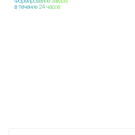
Ф
о
р
м
и
р
о
в
а
н
и
е
з
а
к
а
з
а
в
т
е
ч
е
н
и
е
2
4
ч
а
с
о
в