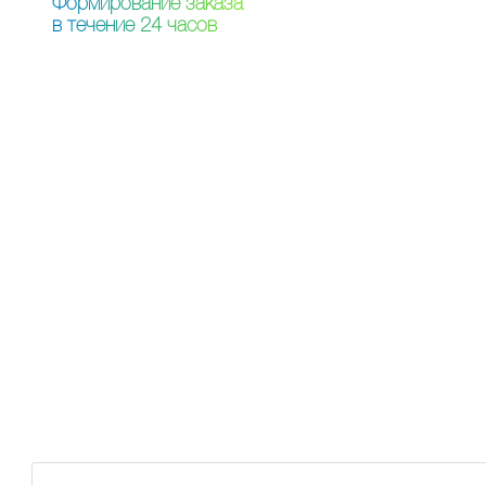
Ф
о
р
м
и
р
о
в
а
н
и
е
з
а
к
а
з
а
в
т
е
ч
е
н
и
е
2
4
ч
а
с
о
в