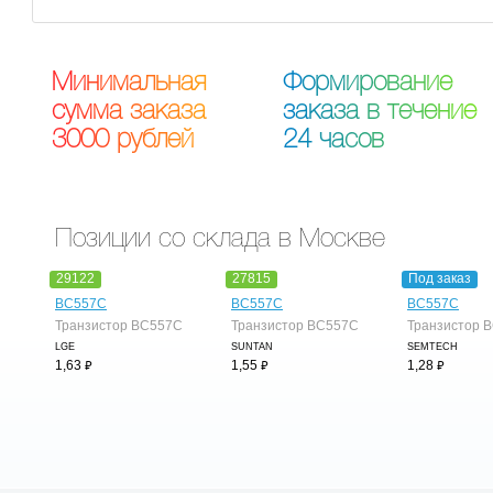
М
и
н
и
м
а
л
ь
н
а
я
Ф
о
р
м
и
р
о
в
а
н
и
е
с
у
м
м
а
з
а
к
а
з
а
з
а
к
а
з
а
в
т
е
ч
е
н
и
е
3
0
0
0
р
у
б
л
е
й
2
4
ч
а
с
о
в
Позиции со склада в Москве
29122
27815
Под заказ
BC557C
BC557C
BC557C
Транзистор BC557C
Транзистор BC557C
Транзистор 
LGE
SUNTAN
SEMTECH
⃏
⃏
⃏
1,63
1,55
1,28