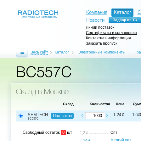
Компания
Каталог
С
Новости
Линии поставок
Сертификаты и соглашения
Контактная информация
Заказать пропуск
Весь сайт
Каталог
Электронные компоненты
Тр
BC557C
Склад в Москве
Склад
Количество
Цена
Сум
⃏
SEMTECH
1.24
1240
Под заказ
BC557C
Свободный остаток
0
шт
⃏
Опт
1,2
⃏
Мелкий опт,
1,24