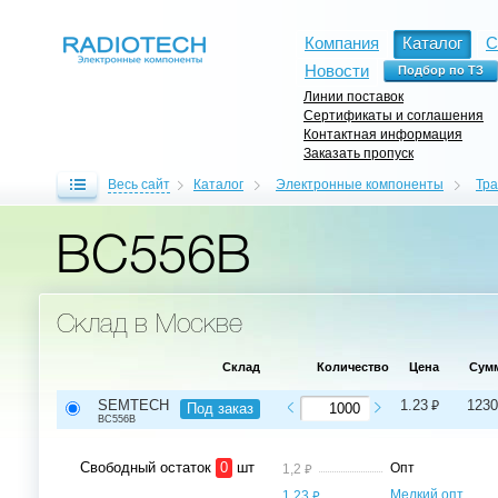
Компания
Каталог
С
Новости
Линии поставок
Сертификаты и соглашения
Контактная информация
Заказать пропуск
Весь сайт
Каталог
Электронные компоненты
Тр
BC556B
Склад в Москве
Склад
Количество
Цена
Сум
⃏
SEMTECH
1.23
1230
Под заказ
BC556B
Свободный остаток
0
шт
⃏
Опт
1,2
⃏
Мелкий опт,
1,23