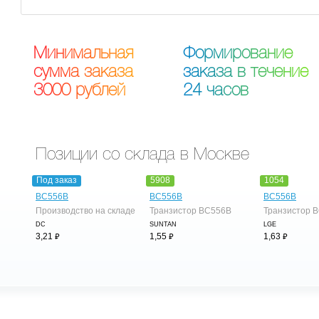
М
и
н
и
м
а
л
ь
н
а
я
Ф
о
р
м
и
р
о
в
а
н
и
е
с
у
м
м
а
з
а
к
а
з
а
з
а
к
а
з
а
в
т
е
ч
е
н
и
е
3
0
0
0
р
у
б
л
е
й
2
4
ч
а
с
о
в
Позиции со склада в Москве
Под заказ
5908
1054
BC556B
BC556B
BC556B
Производство на складе
Транзистор BC556B
Транзистор 
DC
SUNTAN
LGE
⃏
⃏
⃏
3,21
1,55
1,63