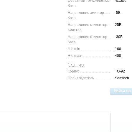
Обратный ток коллектор-
-0.1uA
база
Напряжение эмиттер-
-5В
база
Напряжение коллектор-
25В
эмиттер
Напряжение коллектор-
-30В
база
Hfe min
160
Hfe max
400
Общие
Корпус
TO-92
Производитель
Semtech