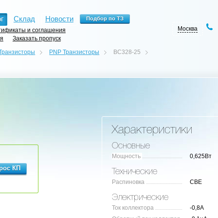
г
Склад
Новости
Москва
ификаты и соглашения
ия
Заказать пропуск
Транзисторы
PNP Транзисторы
BC328-25
Характеристики
Основные
Мощность
0,625Вт
Технические
Распиновка
CBE
Электрические
Ток коллектора
-0,8А