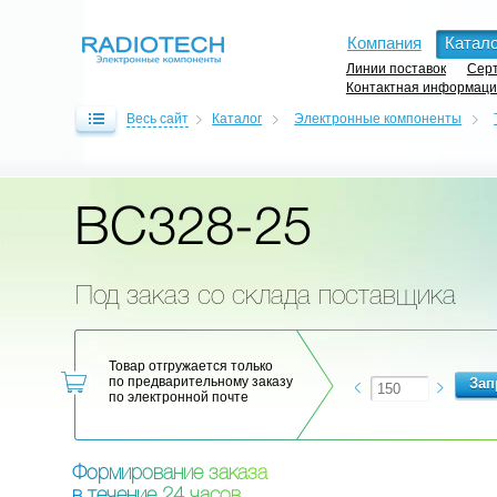
Компания
Катало
Линии поставок
Серт
Контактная информац
Весь сайт
Каталог
Электронные компоненты
BC328-25
Под заказ со склада поставщика
Товар отгружается только
по предварительному заказу
по электронной почте
Ф
о
р
м
и
р
о
в
а
н
и
е
з
а
к
а
з
а
в
т
е
ч
е
н
и
е
2
4
ч
а
с
о
в