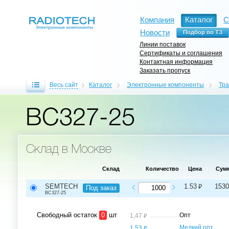
Компания
Каталог
С
Новости
Линии поставок
Сертификаты и соглашения
Контактная информация
Заказать пропуск
Весь сайт
Каталог
Электронные компоненты
Тр
BC327-25
Склад в Москве
Склад
Количество
Цена
Сум
⃏
SEMTECH
1.53
1530
Под заказ
BC327-25
Свободный остаток
0
шт
⃏
Опт
1,47
⃏
Мелкий опт,
1,53