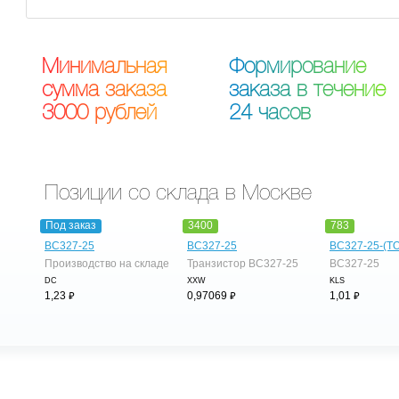
М
и
н
и
м
а
л
ь
н
а
я
Ф
о
р
м
и
р
о
в
а
н
и
е
с
у
м
м
а
з
а
к
а
з
а
з
а
к
а
з
а
в
т
е
ч
е
н
и
е
3
0
0
0
р
у
б
л
е
й
2
4
ч
а
с
о
в
Позиции со склада в Москве
Под заказ
3400
783
BC327-25
BC327-25
BC327-25-(TO
Производство на складе
Транзистор BC327-25
BC327-25
DC
XXW
KLS
⃏
⃏
⃏
1,23
0,97069
1,01