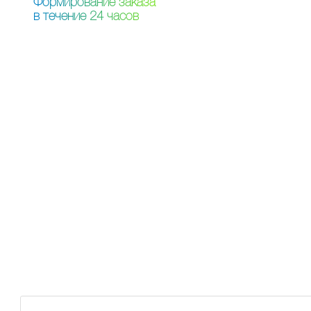
Ф
о
р
м
и
р
о
в
а
н
и
е
з
а
к
а
з
а
в
т
е
ч
е
н
и
е
2
4
ч
а
с
о
в