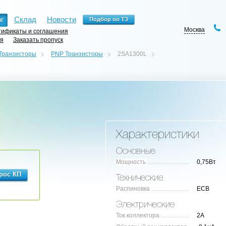
г
Склад
Новости
Москва
ификаты и соглашения
ия
Заказать пропуск
Транзисторы
PNP Транзисторы
2SA1300L
Характеристики
Основные
Мощность
0,75Вт
Технические
Распиновка
ECB
Электрические
Ток коллектора
2А