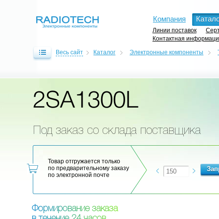
Компания
Катало
Линии поставок
Серт
Контактная информац
Весь сайт
Каталог
Электронные компоненты
2SA1300L
Под заказ со склада поставщика
Товар отгружается только
по предварительному заказу
по электронной почте
Ф
о
р
м
и
р
о
в
а
н
и
е
з
а
к
а
з
а
в
т
е
ч
е
н
и
е
2
4
ч
а
с
о
в