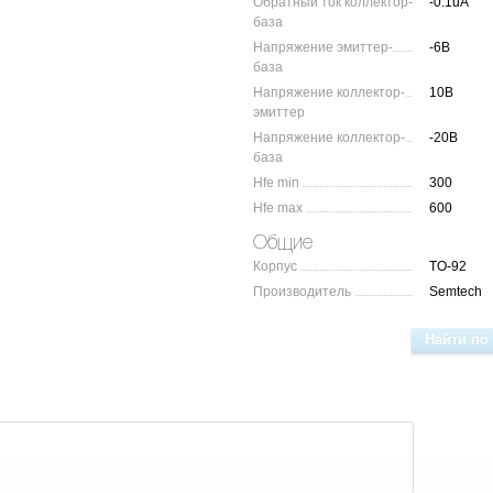
Обратный ток коллектор-
-0.1uA
база
Напряжение эмиттер-
-6В
база
Напряжение коллектор-
10В
эмиттер
Напряжение коллектор-
-20В
база
Hfe min
300
Hfe max
600
Общие
Корпус
TO-92
Производитель
Semtech