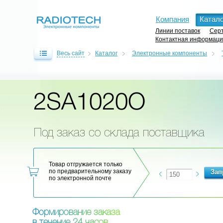
Компания
Катало
Линии поставок
Серт
Контактная информац
Весь сайт
Каталог
Электронные компоненты
2SA1020O
Под заказ со склада поставщика
Товар отгружается только
по предварительному заказу
по электронной почте
Ф
о
р
м
и
р
о
в
а
н
и
е
з
а
к
а
з
а
в
т
е
ч
е
н
и
е
2
4
ч
а
с
о
в