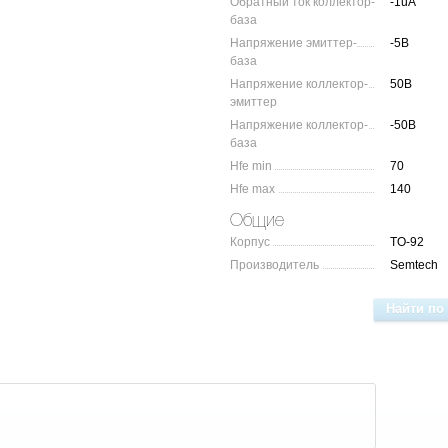
Обратный ток коллектор-
-1uA
база
Напряжение эмиттер-
-5В
база
Напряжение коллектор-
50В
эмиттер
Напряжение коллектор-
-50В
база
Hfe min
70
Hfe max
140
Общие
Корпус
TO-92
Производитель
Semtech