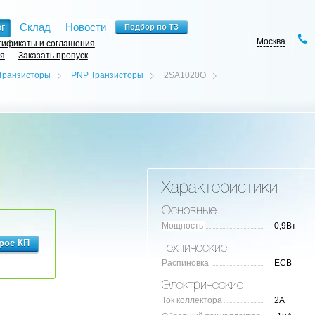
г
Склад
Новости
Москва
ификаты и соглашения
ия
Заказать пропуск
Транзисторы
PNP Транзисторы
2SA1020O
Характеристики
Основные
Мощность
0,9Вт
Технические
Распиновка
ECB
Электрические
Ток коллектора
2А