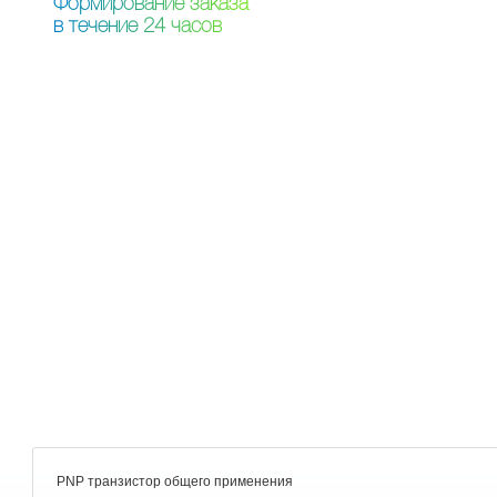
Ф
о
р
м
и
р
о
в
а
н
и
е
з
а
к
а
з
а
в
т
е
ч
е
н
и
е
2
4
ч
а
с
о
в
PNP транзистор общего применения