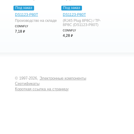
Под заказ
Под заказ
DS1123-P80T
DS1123-P80T
Производство на складе
(RJ45 Plug 8P8C) / TP-
8P8C (DS1123-P80T)
CONNFLY
⃏
CONNFLY
7,18
⃏
4,28
© 1997-2026,
Электронные компоненты
Сертификаты
Короткая ссылка на страницу