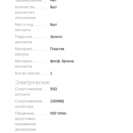
Экранирование
Нет
Количество
8шт
контактов в
исполнении
Место под
8шт
контакты
Покрытие
Золото
контактов
Материал
Пластик
корпуса
Материал
фосф. бронза
контактов
Кол-во портов
1
Электрические
Сопротивление
50Ω
контакта
Сопротивление
1000MΩ
изолятора
Предельно
500 V/min
допустимое
напряжение
диэлектрика