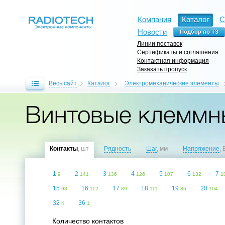
Компания
Каталог
С
Новости
Линии поставок
Сертификаты и соглашения
Контактная информация
Заказать пропуск
Весь сайт
Каталог
Электромеханические элементы
Винтовые клеммны
Контакты
, шт
Рядность
Шаг
, мм
Напряжение
, 
1
2
3
4
5
6
7
9
141
136
126
107
132
1
15
16
17
18
19
20
98
112
89
111
86
104
32
36
4
1
Количество контактов