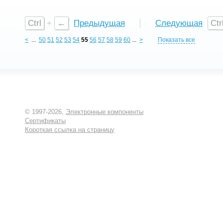
Ток
20А
Ток
20А
Серия
DG130
Серия
DG130
Производитель
DEGSON
Производитель
DEGSON
Ctrl
+
←
Предыдущая
Следующая
Ctr
<
...
50
51
52
53
54
55
56
57
58
59
60
...
>
Показать все
© 1997-2026,
Электронные компоненты
Сертификаты
Короткая ссылка на страницу