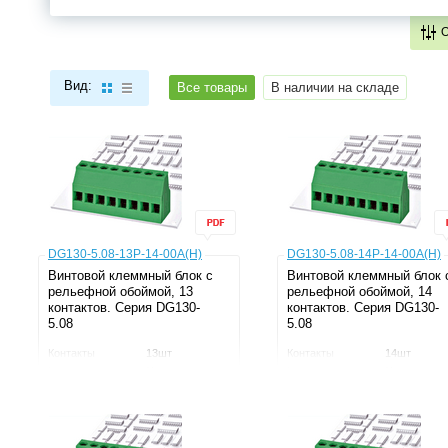
Вид:
Все товары
В наличии на складе
DG130-5.08-13P-14-00A(H)
DG130-5.08-14P-14-00A(H)
Винтовой клеммный блок c
Винтовой клеммный блок 
рельефной обоймой, 13
рельефной обоймой, 14
контактов. Серия DG130-
контактов. Серия DG130-
5.08
5.08
Контакты
13шт
Контакты
14шт
Рядность
Однорядные
Рядность
Однорядны
Шаг
5.08мм
Шаг
5.08мм
Напряжение
300В
Напряжение
300В
Ток
20А
Ток
20А
Серия
DG130
Серия
DG130