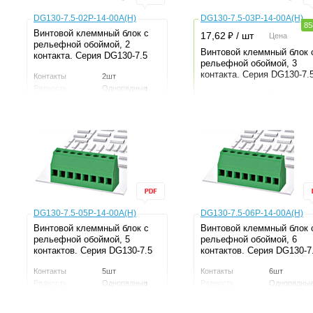
DG130-7.5-02P-14-00A(H)
DG130-7.5-03P-14-00A(H)
85
Винтовой клеммный блок c
⃏
17,62
/ шт
Цена
рельефной обоймой, 2
Винтовой клеммный блок 
контакта. Серия DG130-7.5
рельефной обоймой, 3
контакта. Серия DG130-7.
Контакты
2шт
Рядность
Однорядные
Контакты
3шт
Шаг
7.5мм
Рядность
Однорядны
Напряжение
300В
Шаг
7.5мм
Ток
20А
Напряжение
300В
Серия
DG130
Ток
20А
Производитель
DEGSON
Серия
DG130
Производитель
DEGSON
DG130-7.5-05P-14-00A(H)
DG130-7.5-06P-14-00A(H)
Винтовой клеммный блок c
Винтовой клеммный блок 
рельефной обоймой, 5
рельефной обоймой, 6
контактов. Серия DG130-7.5
контактов. Серия DG130-7
Контакты
5шт
Контакты
6шт
Рядность
Однорядные
Рядность
Однорядны
Шаг
7.5мм
Шаг
7.5мм
Напряжение
300В
Напряжение
300В