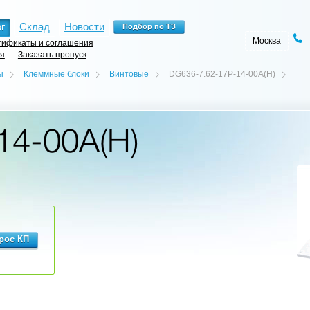
г
Склад
Новости
Москва
ификаты и соглашения
ия
Заказать пропуск
ы
Клеммные блоки
Винтовые
DG636-7.62-17P-14-00A(H)
14-00A(H)