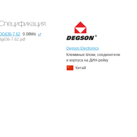
Спецификация
DG636-7.62
0.08Мб
dg636-7.62.pdf
Degson Electronics
Клеммные блоки, соединители
и корпуса на ДИН-рейку
Китай