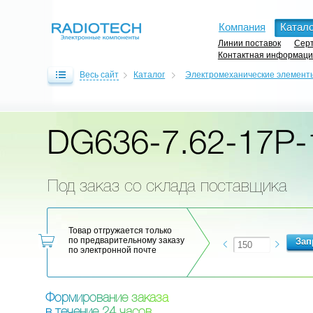
Компания
Катало
Линии поставок
Серт
Контактная информац
Весь сайт
Каталог
Электромеханические элемент
DG636-7.62-17P-
Под заказ со склада поставщика
Товар отгружается только
по предварительному заказу
по электронной почте
Ф
о
р
м
и
р
о
в
а
н
и
е
з
а
к
а
з
а
в
т
е
ч
е
н
и
е
2
4
ч
а
с
о
в