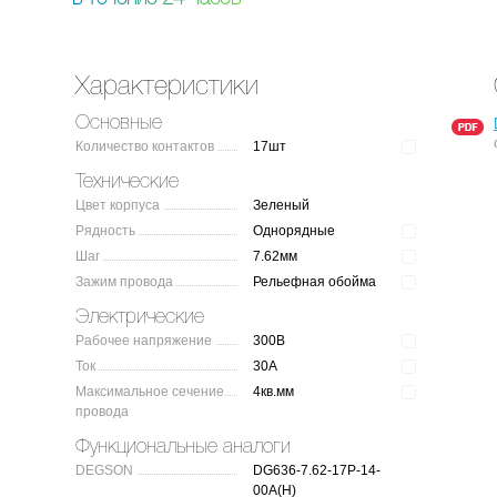
Характеристики
Основные
Количество контактов
17шт
Технические
Цвет корпуса
Зеленый
Рядность
Однорядные
Шаг
7.62мм
Зажим провода
Рельефная обойма
Электрические
Рабочее напряжение
300В
Ток
30А
Максимальное сечение
4кв.мм
провода
Функциональные аналоги
DEGSON
DG636-7.62-17P-14-
00A(H)