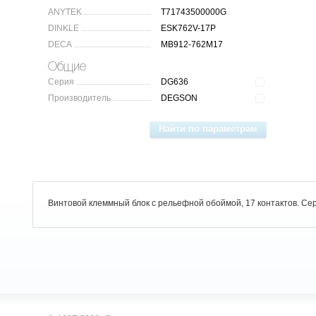
ANYTEK
T71743500000G
DINKLE
ESK762V-17P
DECA
MB912-762M17
Общие
Серия
DG636
Производитель
DEGSON
Винтовой клеммный блок c рельефной обоймой, 17 контактов. Се