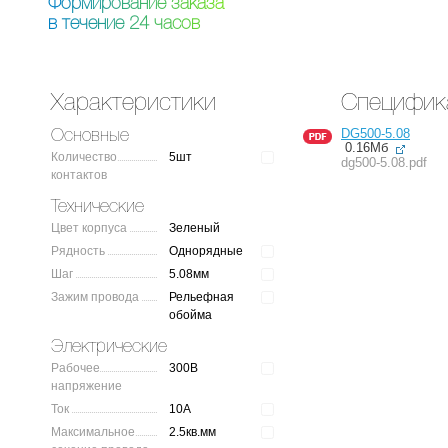
Ф
о
р
м
и
р
о
в
а
н
и
е
з
а
к
а
з
а
в
т
е
ч
е
н
и
е
2
4
ч
а
с
о
в
Характеристики
Специфик
DG500-5.08
Основные
0.16Мб
Количество
5шт
dg500-5.08.pdf
контактов
Технические
Цвет корпуса
Зеленый
Рядность
Однорядные
Шаг
5.08мм
Зажим провода
Рельефная
обойма
Электрические
Рабочее
300В
напряжение
Ток
10А
Максимальное
2.5кв.мм