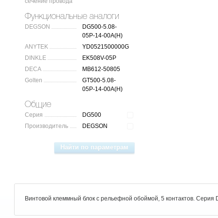
сечение провода
Функциональные аналоги
DEGSON
DG500-5.08-
05P-14-00A(H)
ANYTEK
YD0521500000G
DINKLE
EK508V-05P
DECA
MB612-50805
Golten
GT500-5.08-
05P-14-00A(H)
Общие
Серия
DG500
Производитель
DEGSON
Винтовой клеммный блок c рельефной обоймой, 5 контактов. Серия 