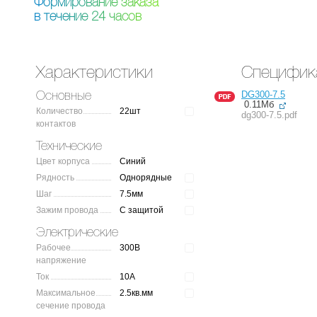
Ф
о
р
м
и
р
о
в
а
н
и
е
з
а
к
а
з
а
в
т
е
ч
е
н
и
е
2
4
ч
а
с
о
в
Характеристики
Специфик
DG300-7.5
Основные
0.11Мб
Количество
22шт
dg300-7.5.pdf
контактов
Технические
Цвет корпуса
Синий
Рядность
Однорядные
Шаг
7.5мм
Зажим провода
С защитой
Электрические
Рабочее
300В
напряжение
Ток
10А
Максимальное
2.5кв.мм
сечение провода