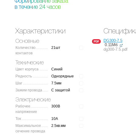
Ф
о
р
м
и
р
о
в
а
н
и
е
з
а
к
а
з
а
в
т
е
ч
е
н
и
е
2
4
ч
а
с
о
в
Характеристики
Специфик
DG300-7.5
Основные
0.11Мб
Количество
21шт
dg300-7.5.pdf
контактов
Технические
Цвет корпуса
Синий
Рядность
Однорядные
Шаг
7.5мм
Зажим провода
С защитой
Электрические
Рабочее
300В
напряжение
Ток
10А
Максимальное
2.5кв.мм
сечение провода