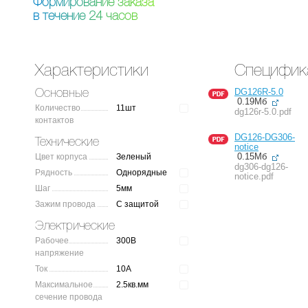
Ф
о
р
м
и
р
о
в
а
н
и
е
з
а
к
а
з
а
в
т
е
ч
е
н
и
е
2
4
ч
а
с
о
в
Характеристики
Специфик
DG126R-5.0
Основные
0.19Мб
Количество
11шт
dg126r-5.0.pdf
контактов
DG126-DG306-
Технические
notice
0.15Мб
Цвет корпуса
Зеленый
dg306-dg126-
Рядность
Однорядные
notice.pdf
Шаг
5мм
Зажим провода
С защитой
Электрические
Рабочее
300В
напряжение
Ток
10А
Максимальное
2.5кв.мм
сечение провода