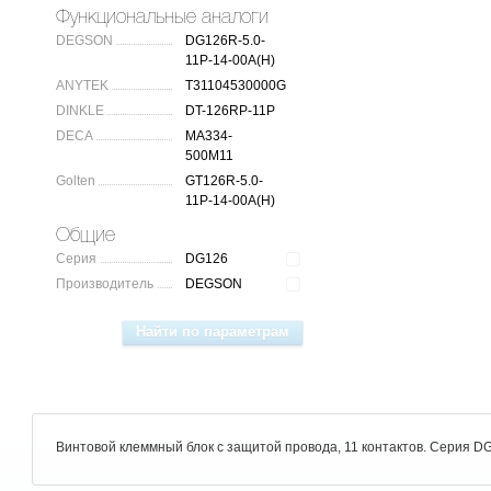
Функциональные аналоги
DEGSON
DG126R-5.0-
11P-14-00A(H)
ANYTEK
T31104530000G
DINKLE
DT-126RP-11P
DECA
MA334-
500M11
Golten
GT126R-5.0-
11P-14-00A(H)
Общие
Серия
DG126
Производитель
DEGSON
Винтовой клеммный блок с защитой провода, 11 контактов. Серия D