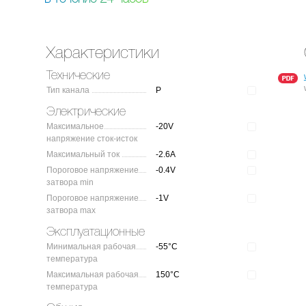
Характеристики
Технические
Тип канала
P
Электрические
Максимальное
-20V
напряжение сток-исток
Максимальный ток
-2.6A
Пороговое напряжение
-0.4V
затвора min
Пороговое напряжение
-1V
затвора max
Эксплуатационные
Минимальная рабочая
-55°C
температура
Максимальная рабочая
150°C
температура