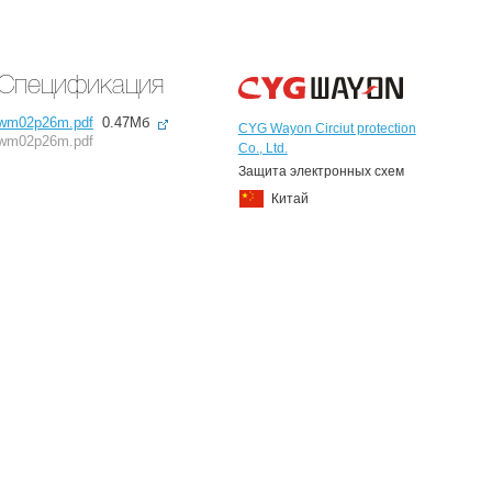
Спецификация
wm02p26m.pdf
0.47Мб
CYG Wayon Circiut protection
wm02p26m.pdf
Co., Ltd.
Защита электронных схем
Китай