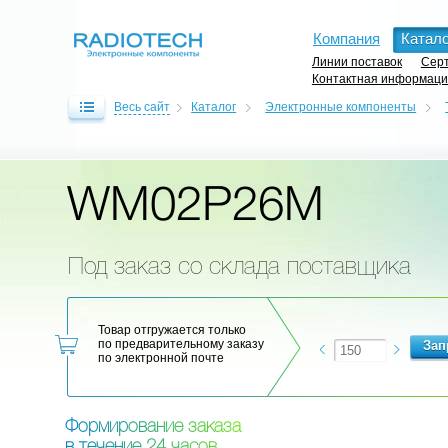
Компания
Катало
Линии поставок
Серт
Контактная информац
Весь сайт
Каталог
Электронные компоненты
WM02P26M
Под заказ со склада поставщика
Товар отгружается только
по предварительному заказу
по электронной почте
Ф
о
р
м
и
р
о
в
а
н
и
е
з
а
к
а
з
а
в
т
е
ч
е
н
и
е
2
4
ч
а
с
о
в