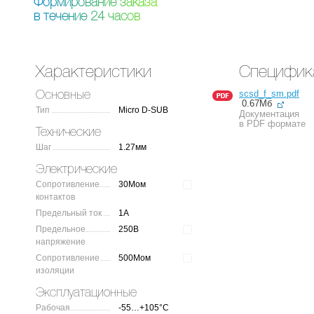
Ф
о
р
м
и
р
о
в
а
н
и
е
з
а
к
а
з
а
в
т
е
ч
е
н
и
е
2
4
ч
а
с
о
в
Характеристики
Специфик
scsd_f_sm.pdf
Основные
0.67Мб
Тип
Micro D-SUB
Документация
в PDF формате
Технические
Шаг
1.27мм
Электрические
Сопротивление
30Мом
контактов
Предельный ток
1А
Предельное
250В
напряжение
Сопротивление
500Мом
изоляции
Эксплуатационные
Рабочая
-55…+105°C