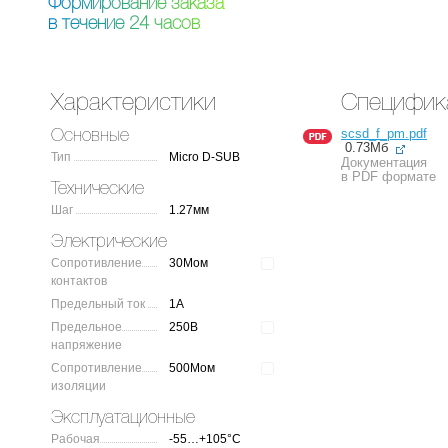
Ф
о
р
м
и
р
о
в
а
н
и
е
з
а
к
а
з
а
в
т
е
ч
е
н
и
е
2
4
ч
а
с
о
в
Характеристики
Специфик
scsd_f_pm.pdf
Основные
0.73Мб
Тип
Micro D-SUB
Документация
в PDF формате
Технические
Шаг
1.27мм
Электрические
Сопротивление
30Мом
контактов
Предельный ток
1А
Предельное
250В
напряжение
Сопротивление
500Мом
изоляции
Эксплуатационные
Рабочая
-55…+105°C