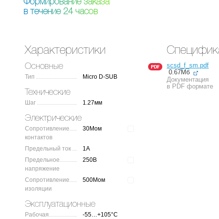
Ф
о
р
м
и
р
о
в
а
н
и
е
з
а
к
а
з
а
в
т
е
ч
е
н
и
е
2
4
ч
а
с
о
в
Характеристики
Специфик
scsd_f_sm.pdf
Основные
0.67Мб
Тип
Micro D-SUB
Документация
в PDF формате
Технические
Шаг
1.27мм
Электрические
Сопротивление
30Мом
контактов
Предельный ток
1А
Предельное
250В
напряжение
Сопротивление
500Мом
изоляции
Эксплуатационные
Рабочая
-55…+105°C