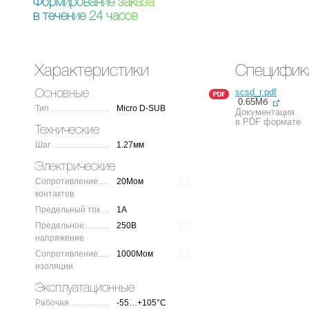
Ф
о
р
м
и
р
о
в
а
н
и
е
з
а
к
а
з
а
в
т
е
ч
е
н
и
е
2
4
ч
а
с
о
в
Характеристики
Специфик
scsd_r.pdf
Основные
0.65Мб
Тип
Micro D-SUB
Документация
в PDF формате
Технические
Шаг
1.27мм
Электрические
Сопротивление
20Мом
контактов
Предельный ток
1А
Предельное
250В
напряжение
Сопротивление
1000Мом
изоляции
Эксплуатационные
Рабочая
-55…+105°C