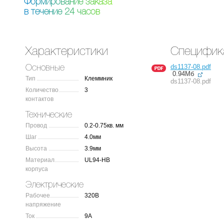
Ф
о
р
м
и
р
о
в
а
н
и
е
з
а
к
а
з
а
в
т
е
ч
е
н
и
е
2
4
ч
а
с
о
в
Характеристики
Специфик
ds1137-08.pdf
Основные
0.94Мб
Тип
Клеммник
ds1137-08.pdf
Количество
3
контактов
Технические
Провод
0.2-0.75кв. мм
Шаг
4.0мм
Высота
3.9мм
Материал
UL94-HB
корпуса
Электрические
Рабочее
320В
напряжение
Ток
9А