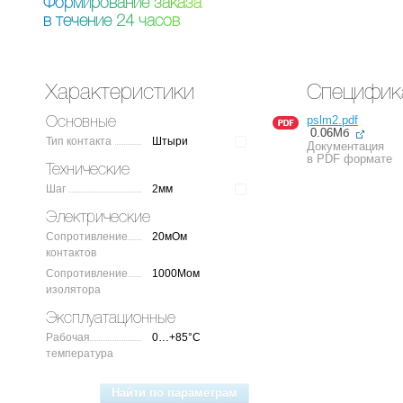
Ф
о
р
м
и
р
о
в
а
н
и
е
з
а
к
а
з
а
в
т
е
ч
е
н
и
е
2
4
ч
а
с
о
в
Характеристики
Специфик
pslm2.pdf
Основные
0.06Мб
Тип контакта
Штыри
Документация
в PDF формате
Технические
Шаг
2мм
Электрические
Сопротивление
20мОм
контактов
Сопротивление
1000Мом
изолятора
Эксплуатационные
Рабочая
0…+85°C
температура