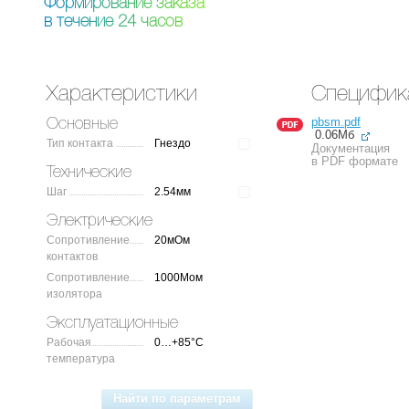
Ф
о
р
м
и
р
о
в
а
н
и
е
з
а
к
а
з
а
в
т
е
ч
е
н
и
е
2
4
ч
а
с
о
в
Характеристики
Специфик
pbsm.pdf
Основные
0.06Мб
Тип контакта
Гнездо
Документация
в PDF формате
Технические
Шаг
2.54мм
Электрические
Сопротивление
20мОм
контактов
Сопротивление
1000Мом
изолятора
Эксплуатационные
Рабочая
0…+85°C
температура