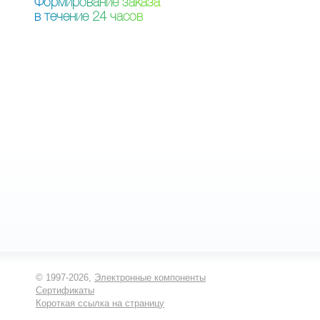
Ф
о
р
м
и
р
о
в
а
н
и
е
з
а
к
а
з
а
в
т
е
ч
е
н
и
е
2
4
ч
а
с
о
в
© 1997-2026,
Электронные компоненты
Сертификаты
Короткая ссылка на страницу