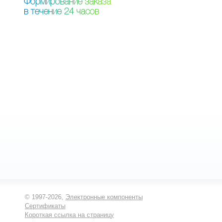
Ф
о
р
м
и
р
о
в
а
н
и
е
з
а
к
а
з
а
в
т
е
ч
е
н
и
е
2
4
ч
а
с
о
в
© 1997-2026,
Электронные компоненты
Сертификаты
Короткая ссылка на страницу