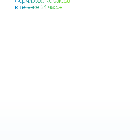
Ф
о
р
м
и
р
о
в
а
н
и
е
з
а
к
а
з
а
в
т
е
ч
е
н
и
е
2
4
ч
а
с
о
в