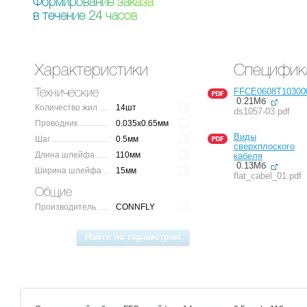
Ф
о
р
м
и
р
о
в
а
н
и
е
з
а
к
а
з
а
в
т
е
ч
е
н
и
е
2
4
ч
а
с
о
в
Характеристики
Специфик
FFCE0608T10300
Технические
0.21Мб
Количество жил
14шт
ds1057-03.pdf
Проводник
0.035x0.65мм
Виды
Шаг
0.5мм
сверхплоского
Длина шлейфа
110мм
кабеля
0.13Мб
Ширина шлейфа
15мм
flat_cabel_01.pdf
Общие
Производитель
CONNFLY