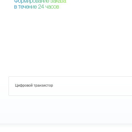
Ф
о
р
м
и
р
о
в
а
н
и
е
з
а
к
а
з
а
в
т
е
ч
е
н
и
е
2
4
ч
а
с
о
в
Цифровой транзистор